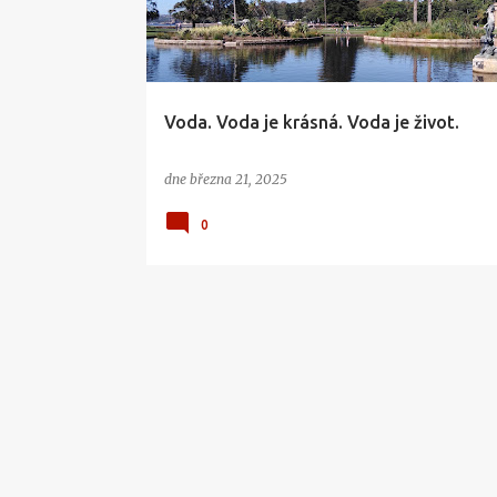
s
p
ě
v
Voda. Voda je krásná. Voda je život.
k
y
dne
března 21, 2025
0