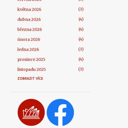
3
května 2026
4
dubna 2026
4
března 2026
4
února 2026
3
ledna 2026
4
prosince 2025
3
listopadu 2025
ZOBRAZIT VÍCE
4
října 2025
3
září 2025
3
srpna 2025
3
července 2025
3
června 2025