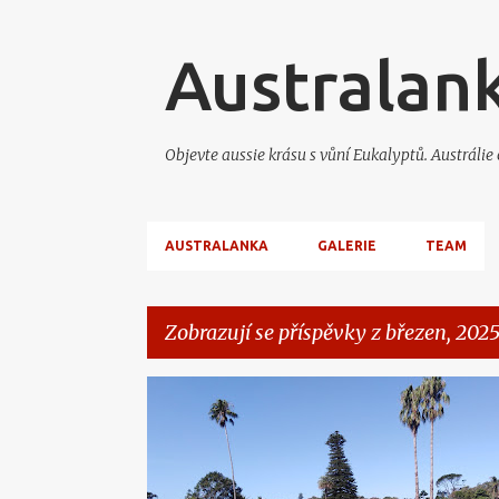
Australank
Objevte aussie krásu s vůní Eukalyptů. Austrálie
AUSTRALANKA
GALERIE
TEAM
Zobrazují se příspěvky z březen, 202
P
MY SYDNEY
ř
í