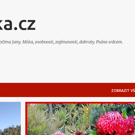
Přeskočit na hlavní obsah
a.cz
 očima Jany. Místa, osobnosti, zajímavosti, dobroty. Psáno srdcem.
5
ZOBRAZIT VŠ
AUSSIE FAUNA & FLORA